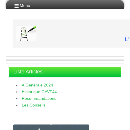
Menu
L'
Liste Articles
A.Générale 2024
Historique GAVF44
Recommandations
Les Conseils